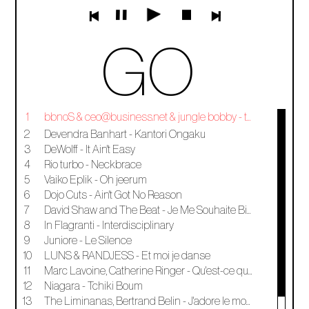
GO
1
bbnoS & ceo@business.net & jungle bobby - take a trip
2
Devendra Banhart - Kantori Ongaku
3
DeWolff - It Ain't Easy
4
Rio turbo - Neckbrace
5
Vaiko Eplik - Oh jeerum
6
Dojo Cuts - Ain't Got No Reason
7
David Shaw and The Beat - Je Me Souhaite Bien Mieux
8
In Flagranti - Interdisciplinary
9
Juniore - Le Silence
10
LUNS & RANDJESS - Et moi je danse
11
Marc Lavoine, Catherine Ringer - Qu'est-ce que t'es belle
12
Niagara - Tchiki Boum
13
The Liminanas, Bertrand Belin - J'adore le monde